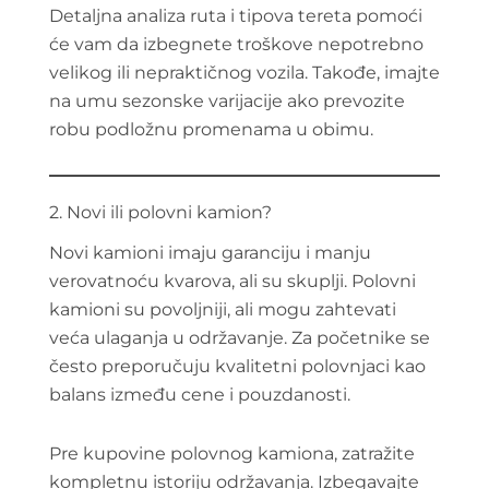
Detaljna analiza ruta i tipova tereta pomoći
će vam da izbegnete troškove nepotrebno
velikog ili nepraktičnog vozila. Takođe, imajte
na umu sezonske varijacije ako prevozite
robu podložnu promenama u obimu.
2. Novi ili polovni kamion?
Novi kamioni imaju garanciju i manju
verovatnoću kvarova, ali su skuplji. Polovni
kamioni su povoljniji, ali mogu zahtevati
veća ulaganja u održavanje. Za početnike se
često preporučuju kvalitetni polovnjaci kao
balans između cene i pouzdanosti.
Pre kupovine polovnog kamiona, zatražite
kompletnu istoriju održavanja. Izbegavajte