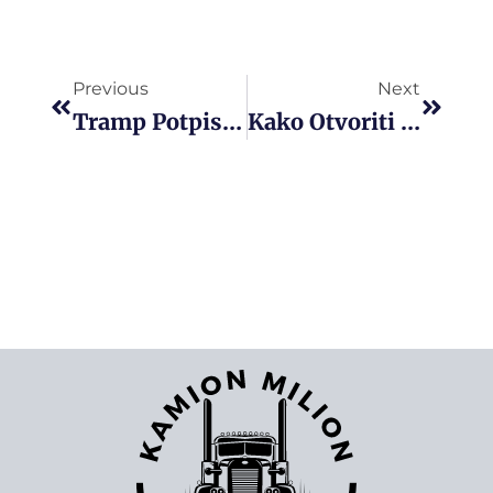
Prev
Next
Previous
Next
Tramp Potpisao Uredbu: Engleski Jezik Postaje Uslov Za Vožnju Kamiona U Americi
Kako Otvoriti Kamionsku Kompaniju U Americi: Vodič Kroz Ključne Korake