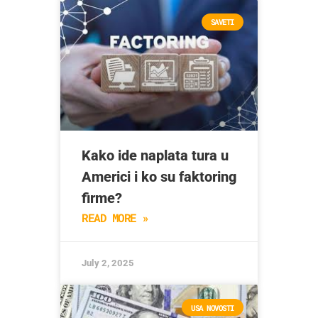
SAVETI
Kako ide naplata tura u
Americi i ko su faktoring
firme?
READ MORE »
July 2, 2025
USA NOVOSTI