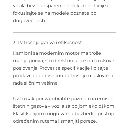
vozila bez transparentne dokumentacije i
fokusirajte se na modele poznate po
dugovečnosti.
3. Potrošnja goriva i efikasnost
Kamioni sa modernim motorima troše
manje goriva, što direktno utiče na troškove
poslovanja. Proverite specifikacije i pitajte
prodavca za prosečnu potrošnju u uslovima
rada sličnim vašima.
Uz trošak goriva, obratite pažnju i na emisije
štetnih gasova – vozila sa boljom ekološkom
klasifikacijom mogu vam obezbediti pristup
određenim rutama i smanjiti poreze.