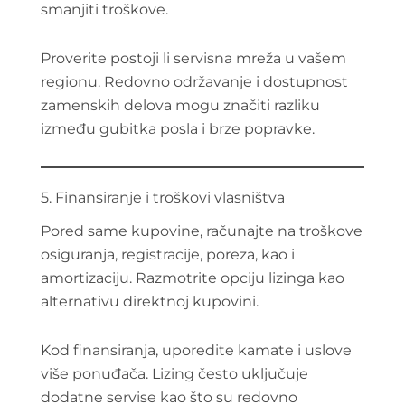
smanjiti troškove.
Proverite postoji li servisna mreža u vašem
regionu. Redovno održavanje i dostupnost
zamenskih delova mogu značiti razliku
između gubitka posla i brze popravke.
5. Finansiranje i troškovi vlasništva
Pored same kupovine, računajte na troškove
osiguranja, registracije, poreza, kao i
amortizaciju. Razmotrite opciju lizinga kao
alternativu direktnoj kupovini.
Kod finansiranja, uporedite kamate i uslove
više ponuđača. Lizing često uključuje
dodatne servise kao što su redovno