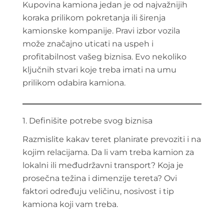
Kupovina kamiona jedan je od najvažnijih
koraka prilikom pokretanja ili širenja
kamionske kompanije. Pravi izbor vozila
može značajno uticati na uspeh i
profitabilnost vašeg biznisa. Evo nekoliko
ključnih stvari koje treba imati na umu
prilikom odabira kamiona.
1. Definišite potrebe svog biznisa
Razmislite kakav teret planirate prevoziti i na
kojim relacijama. Da li vam treba kamion za
lokalni ili međudržavni transport? Koja je
prosečna težina i dimenzije tereta? Ovi
faktori određuju veličinu, nosivost i tip
kamiona koji vam treba.