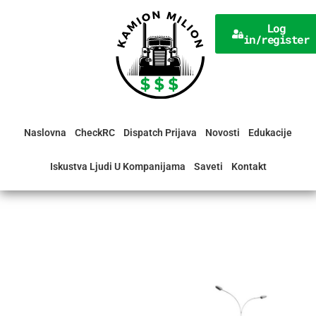
Skip
to
Log
in/register
content
Naslovna
CheckRC
Dispatch Prijava
Novosti
Edukacije
Iskustva Ljudi U Kompanijama
Saveti
Kontakt