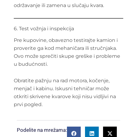
održavanje ili zamena u slučaju kvara.
6. Test vožnja i inspekcija
Pre kupovine, obavezno testirajte kamion i
proverite ga kod mehaničara ili stručnjaka.
Ovo može sprečiti skupe greške i probleme
u budućnosti.
Obratite pažnju na rad motora, kočenje,
menjač i kabinu. Iskusni tehničar može
otkriti skrivene kvarove koji nisu vidljivi na
prvi pogled.
Podelite na mrežama: