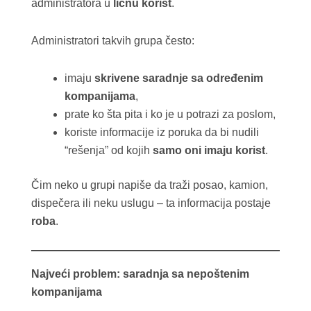
administratora u
ličnu korist
.
Administratori takvih grupa često:
imaju
skrivene saradnje sa određenim
kompanijama
,
prate ko šta pita i ko je u potrazi za poslom,
koriste informacije iz poruka da bi nudili
“rešenja” od kojih
samo oni imaju korist
.
Čim neko u grupi napiše da traži posao, kamion,
dispečera ili neku uslugu – ta informacija postaje
roba
.
Najveći problem: saradnja sa nepoštenim
kompanijama