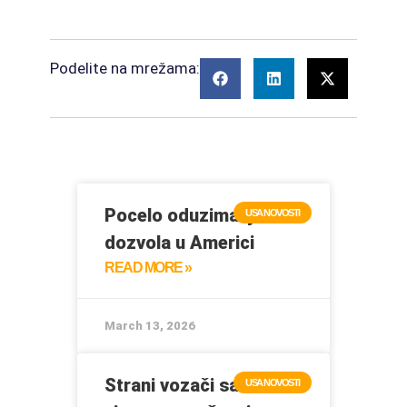
Podelite na mrežama:
Pocelo oduzimanje CDL
USA NOVOSTI
dozvola u Americi
READ MORE »
March 13, 2026
Strani vozači sa B-1
USA NOVOSTI