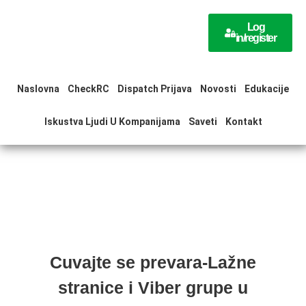
Skip
to
Log
in/register
content
Naslovna
CheckRC
Dispatch Prijava
Novosti
Edukacije
Iskustva Ljudi U Kompanijama
Saveti
Kontakt
Cuvajte se prevara-Lažne
stranice i Viber grupe u