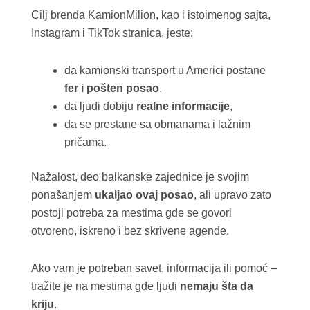
Cilj brenda KamionMilion, kao i istoimenog sajta,
Instagram i TikTok stranica, jeste:
da kamionski transport u Americi postane
fer i pošten posao
,
da ljudi dobiju
realne informacije
,
da se prestane sa obmanama i lažnim
pričama.
Nažalost, deo balkanske zajednice je svojim
ponašanjem
ukaljao ovaj posao
, ali upravo zato
postoji potreba za mestima gde se govori
otvoreno, iskreno i bez skrivene agende.
Ako vam je potreban savet, informacija ili pomoć –
tražite je na mestima gde ljudi
nemaju šta da
kriju
.