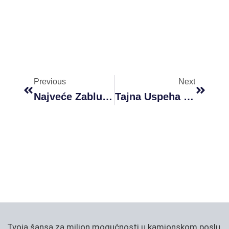
Prev
Next
Previous
Next
Najveće Zablude O Poslu Vozača Kamiona U Americi
Tajna Uspeha Balkanskih Kompanija U Americkom Transportu
Tvoja šansa za milion mogućnosti u kamionskom poslu.