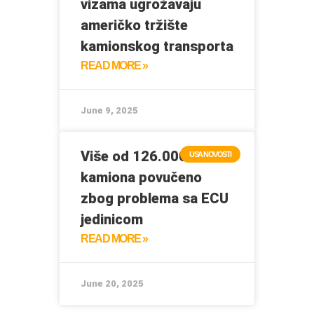
vizama ugrožavaju
američko tržište
kamionskog transporta
READ MORE »
June 9, 2025
Više od 126.000 Volvo
USA NOVOSTI
kamiona povučeno
zbog problema sa ECU
jedinicom
READ MORE »
June 20, 2025