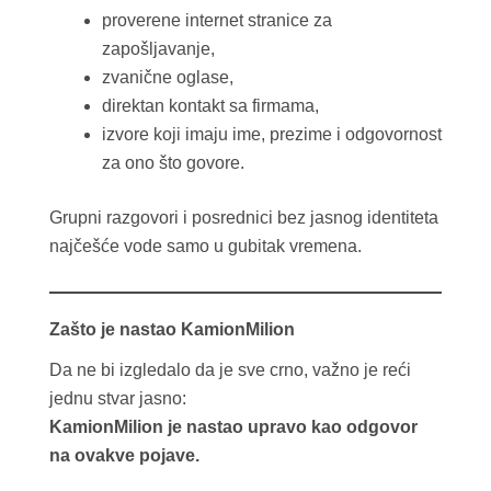
proverene internet stranice za
zapošljavanje,
zvanične oglase,
direktan kontakt sa firmama,
izvore koji imaju ime, prezime i odgovornost
za ono što govore.
Grupni razgovori i posrednici bez jasnog identiteta
najčešće vode samo u gubitak vremena.
Zašto je nastao KamionMilion
Da ne bi izgledalo da je sve crno, važno je reći
jednu stvar jasno:
KamionMilion je nastao upravo kao odgovor
na ovakve pojave.