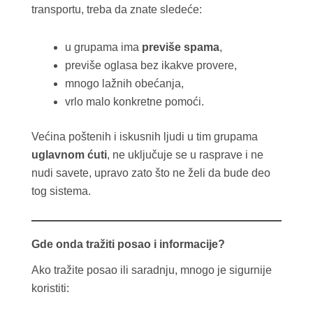
transportu, treba da znate sledeće:
u grupama ima
previše spama
,
previše oglasa bez ikakve provere,
mnogo lažnih obećanja,
vrlo malo konkretne pomoći.
Većina poštenih i iskusnih ljudi u tim grupama
uglavnom ćuti
, ne uključuje se u rasprave i ne
nudi savete, upravo zato što ne želi da bude deo
tog sistema.
Gde onda tražiti posao i informacije?
Ako tražite posao ili saradnju, mnogo je sigurnije
koristiti: