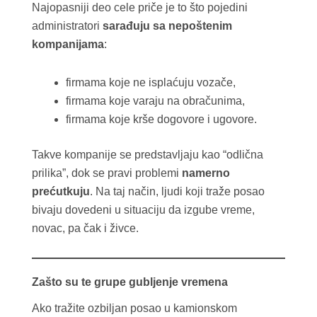
Najopasniji deo cele priče je to što pojedini
administratori
sarađuju sa nepoštenim
kompanijama
:
firmama koje ne isplaćuju vozače,
firmama koje varaju na obračunima,
firmama koje krše dogovore i ugovore.
Takve kompanije se predstavljaju kao “odlična
prilika”, dok se pravi problemi
namerno
prećutkuju
. Na taj način, ljudi koji traže posao
bivaju dovedeni u situaciju da izgube vreme,
novac, pa čak i živce.
Zašto su te grupe gubljenje vremena
Ako tražite ozbiljan posao u kamionskom