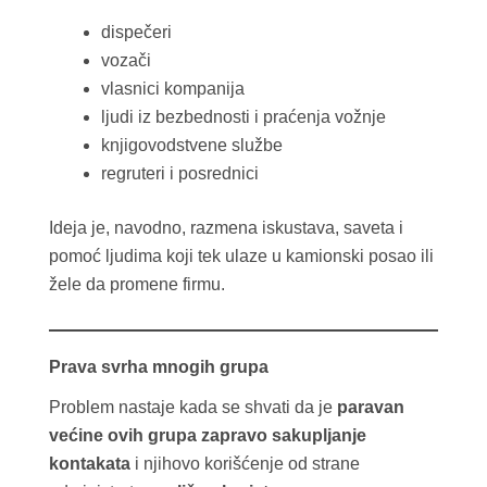
dispečeri
vozači
vlasnici kompanija
ljudi iz bezbednosti i praćenja vožnje
knjigovodstvene službe
regruteri i posrednici
Ideja je, navodno, razmena iskustava, saveta i
pomoć ljudima koji tek ulaze u kamionski posao ili
žele da promene firmu.
Prava svrha mnogih grupa
Problem nastaje kada se shvati da je
paravan
većine ovih grupa zapravo sakupljanje
kontakata
i njihovo korišćenje od strane