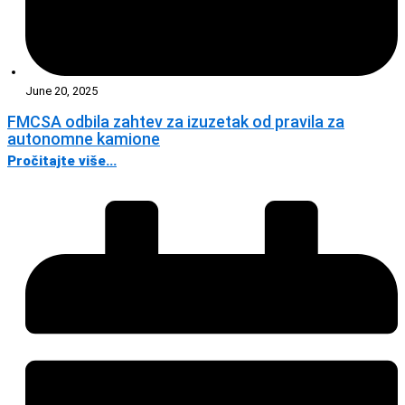
June 20, 2025
FMCSA odbila zahtev za izuzetak od pravila za
autonomne kamione
Pročitajte više...