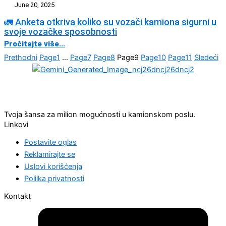
June 20, 2025
🚛 Anketa otkriva koliko su vozači kamiona sigurni u
svoje vozačke sposobnosti
Pročitajte više...
Prethodni
Page
1
…
Page
7
Page
8
Page
9
Page
10
Page
11
Sledeći
Tvoja šansa za milion mogućnosti u kamionskom poslu.
Linkovi
Postavite oglas
Reklamirajte se
Uslovi korišćenja
Poliika privatnosti
Kontakt