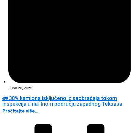
June 20, 2025
🚛 38% kamiona isključeno iz saobraćaja tokom
inspekcija u naftnom području zapadnog Teksasa
Pročitajte više...