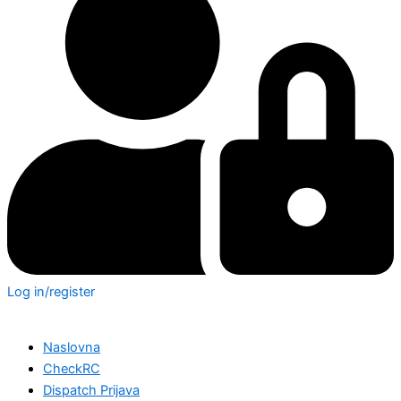
Log in/register
Naslovna
CheckRC
Dispatch Prijava