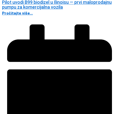
Pilot uvodi B99 biodizel u Ilinoisu — prvi maloprodajnu
pumpu za komercijalna vozila
Pročitajte više...