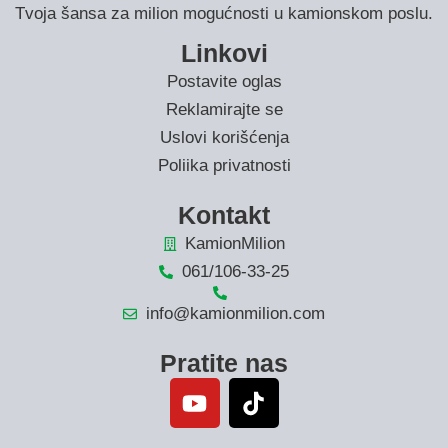
Tvoja šansa za milion mogućnosti u kamionskom poslu.
Linkovi
Postavite oglas
Reklamirajte se
Uslovi korišćenja
Poliika privatnosti
Kontakt
KamionMilion
061/106-33-25
info@kamionmilion.com
Pratite nas
Y
o
u