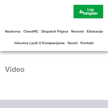
Skip
to
Log
in/register
content
Naslovna
CheckRC
Dispatch Prijava
Novosti
Edukacije
Iskustva Ljudi U Kompanijama
Saveti
Kontakt
Video