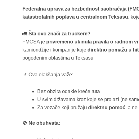
Federalna uprava za bezbednost saobraćaja (FM
katastrofalnih poplava u centralnom Teksasu
, ko
🚛
Šta ovo znači za truckere?
FMCSA je
privremeno ukinula pravila o radnom v
kamiondžije i kompanije koje
direktno pomažu u hi
pogođenim oblastima u Teksasu.
📌 Ova olakšanja važe:
Bez obzira odakle kreće ruta
U svim državama kroz koje se prolazi (ne sam
Za vozače koji pružaju
direktnu pomoć
, a ne
🚫
Ne obuhvata: