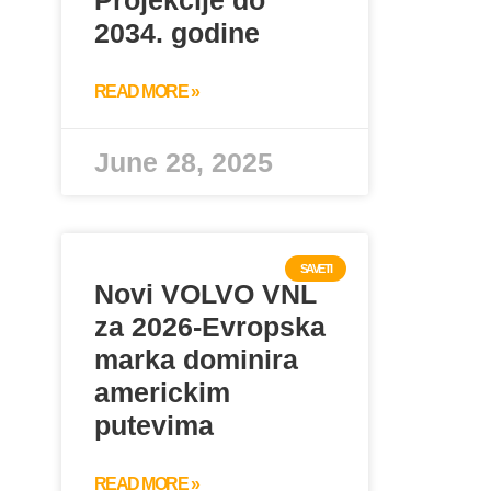
Projekcije do
2034. godine
READ MORE »
June 28, 2025
SAVETI
Novi VOLVO VNL
za 2026-Evropska
marka dominira
americkim
putevima
READ MORE »