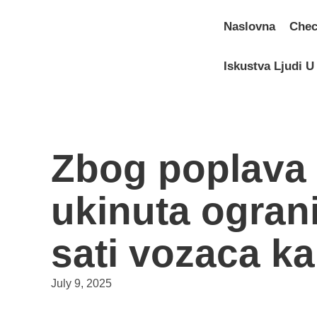
Skip
to
Naslovna
Che
content
Iskustva Ljudi 
Zbog poplava
ukinuta ogran
sati vozaca k
July 9, 2025