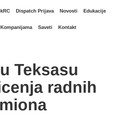
ckRC
Dispatch Prijava
Novosti
Edukacije
U Kompanijama
Saveti
Kontakt
 u Teksasu
icenja radnih
amiona