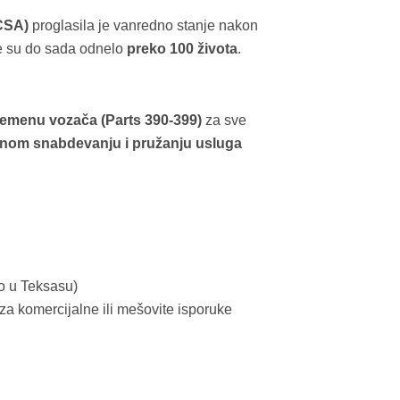
CSA)
proglasila je vanredno stanje nakon
je su do sada odnelo
preko 100 života
.
remenu vozača (Parts 390-399)
za sve
tnom snabdevanju i pružanju usluga
o u Teksasu)
 za komercijalne ili mešovite isporuke