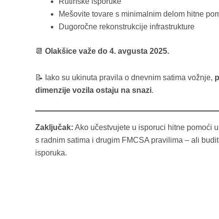
Rutinske isporuke
Mešovite tovare s minimalnim delom hitne po
Dugoročne rekonstrukcije infrastrukture
📆
Olakšice važe do 4. avgusta 2025.
📝 Iako su ukinuta pravila o dnevnim satima vožnje,
p
dimenzije vozila ostaju na snazi
.
Zaključak:
Ako učestvujete u isporuci hitne pomoći u
s radnim satima i drugim FMCSA pravilima – ali budit
isporuka.