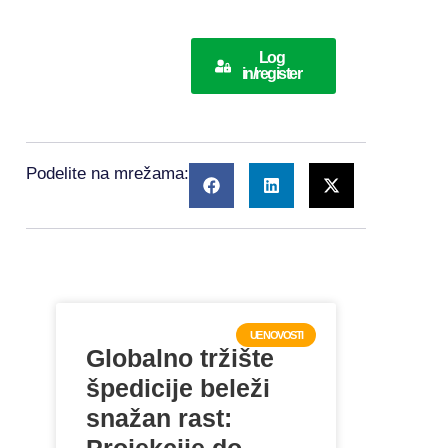
Log
in/register
Podelite na mrežama:
UE NOVOSTI
Globalno tržište
špedicije beleži
snažan rast: